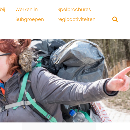
bij
Werken in
Spelbrochures
Subgroepen
regioactiviteiten