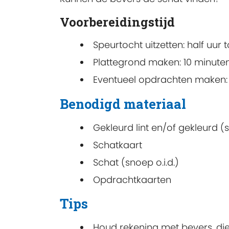
Voorbereidingstijd
Speurtocht uitzetten: half uur t
Plattegrond maken: 10 minuten
Eventueel opdrachten maken: 
Benodigd materiaal
Gekleurd lint en/of gekleurd (s
Schatkaart
Schat (snoep o.i.d.)
Opdrachtkaarten
Tips
Houd rekening met bevers, die 