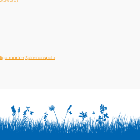
hat3word)
ige kaarten
Spionnenspel »