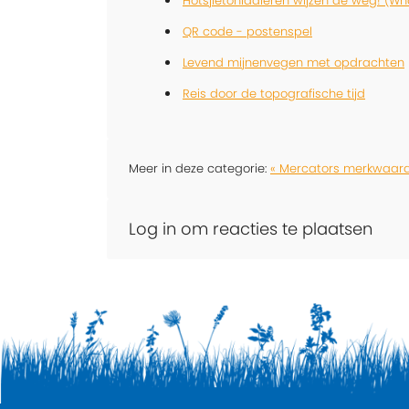
Hotsjietoniadieren wijzen de weg! (W
QR code - postenspel
Levend mijnenvegen met opdrachten
Reis door de topografische tijd
Meer in deze categorie:
« Mercators merkwaard
Log in om reacties te plaatsen