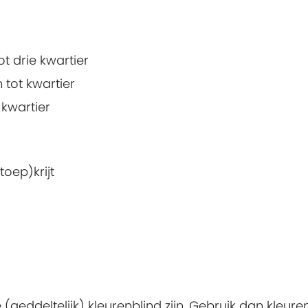
ot drie kwartier
 tot kwartier
kwartier
toep)krijt
(geddeltelijk) kleurenblind zijn. Gebruik dan kleure