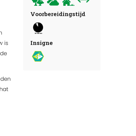
Voorbereidingstijd
n
Insigne
w is
 de
rden
hat