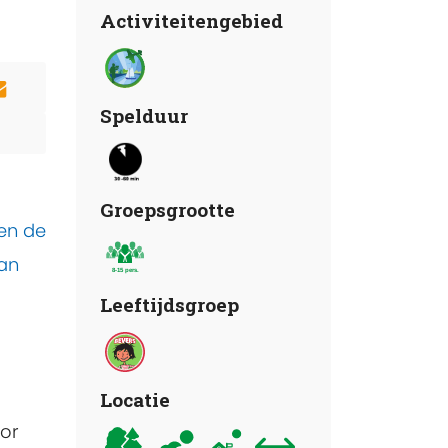
Activiteitengebied
Spelduur
Groepsgrootte
ren de
van
Leeftijdsgroep
Locatie
oor