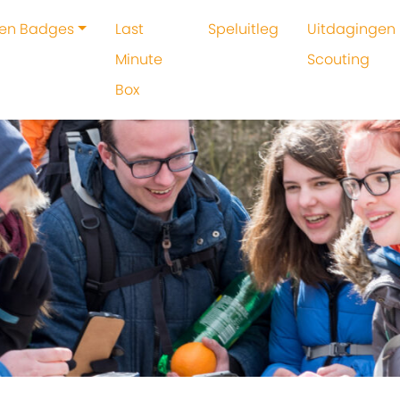
 en Badges
Last
Speluitleg
Uitdagingen 
Minute
Scouting
Box