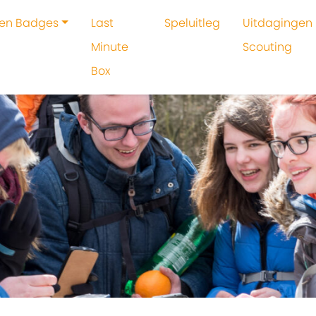
 en Badges
Last
Speluitleg
Uitdagingen 
Minute
Scouting
Box