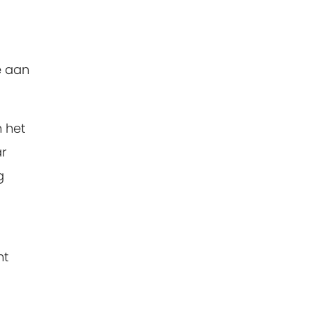
e aan
 het
ar
g
mt