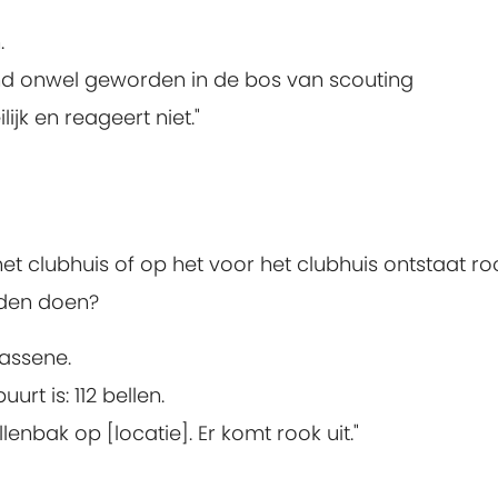
.
mand onwel geworden in de bos van scouting
ijk en reageert niet."
het clubhuis of op het voor het clubhuis ontstaat ro
eden doen?
assene.
rt is: 112 bellen.
lenbak op [locatie]. Er komt rook uit."