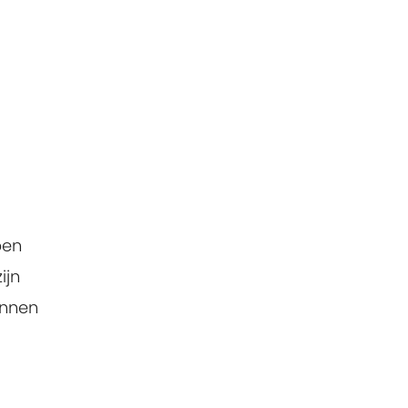
pen
ijn
innen