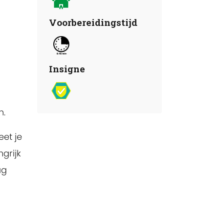
Voorbereidingstijd
Insigne
n.
eet je
ngrijk
ag