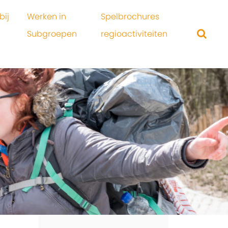
bij
Werken in
Spelbrochures
Subgroepen
regioactiviteiten