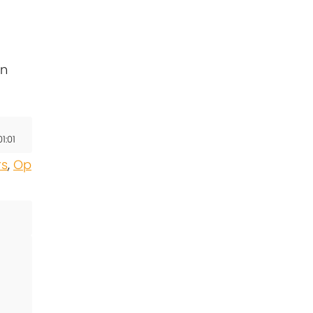
en
1:01
rs
,
Op