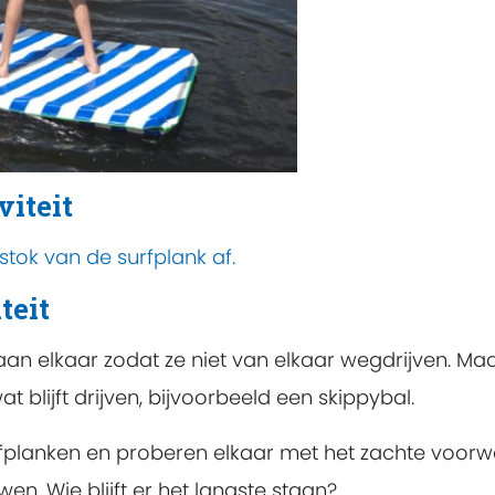
viteit
tok van de surfplank af.
teit
aan elkaar zodat ze niet van elkaar wegdrijven. Ma
 blijft drijven, bijvoorbeeld een skippybal.
fplanken en proberen elkaar met het zachte voorw
en. Wie blijft er het langste staan?