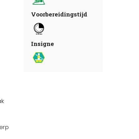
Voorbereidingstijd
Insigne
ak
erp