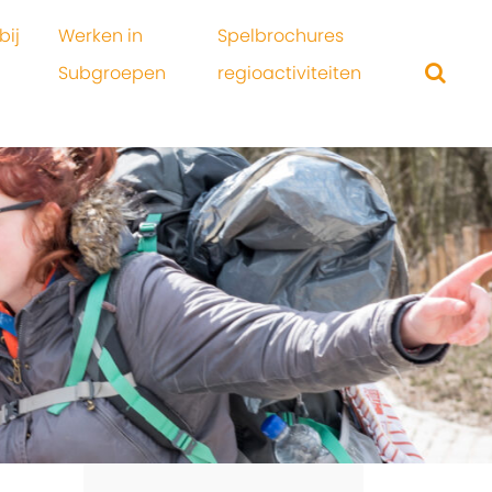
bij
Werken in
Spelbrochures
Subgroepen
regioactiviteiten