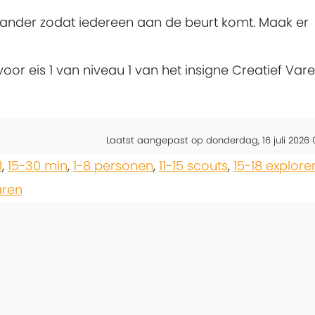
tander zodat iedereen aan de beurt komt. Maak er
 voor eis 1 van niveau 1 van het insigne Creatief Var
Laatst aangepast op donderdag, 16 juli 2026 0
l
,
15-30 min
,
1-8 personen
,
11-15 scouts
,
15-18 explore
aren