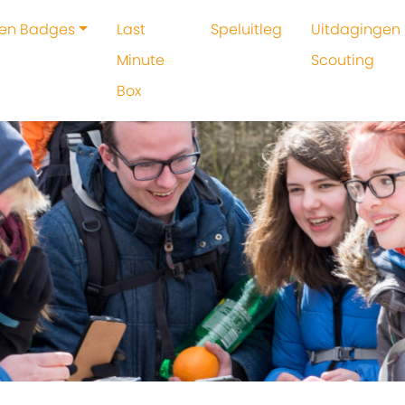
 en Badges
Last
Speluitleg
Uitdagingen 
Minute
Scouting
Box