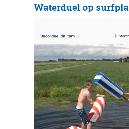
Waterduel op surfpl
Beoordeel dit item
(0 stem