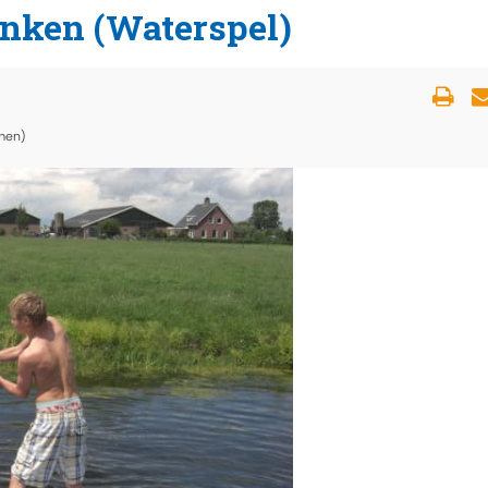
anken (Waterspel)
men)