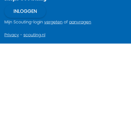
Mijn Scouting-login
vergeten
of
aanvragen
Privacy
-
scouting.nl