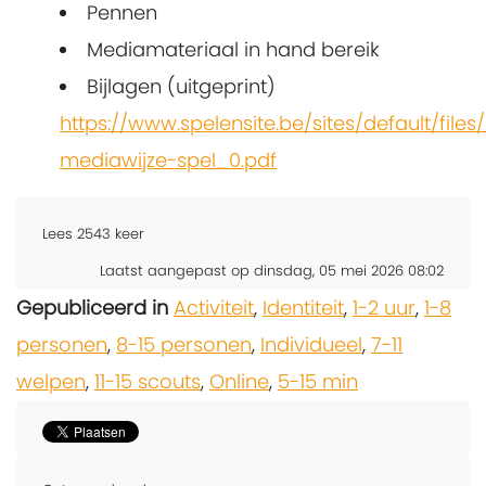
Pennen
Mediamateriaal in hand bereik
Bijlagen (uitgeprint)
https://www.spelensite.be/sites/default/files
mediawijze-spel_0.pdf
Lees
2543
keer
Laatst aangepast op dinsdag, 05 mei 2026 08:02
Gepubliceerd in
Activiteit
,
Identiteit
,
1-2 uur
,
1-8
personen
,
8-15 personen
,
Individueel
,
7-11
welpen
,
11-15 scouts
,
Online
,
5-15 min