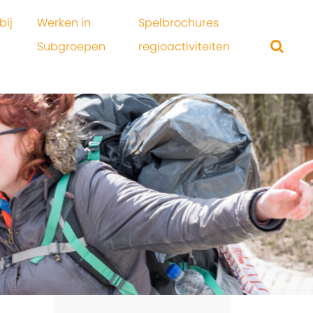
bij
Werken in
Spelbrochures
Subgroepen
regioactiviteiten