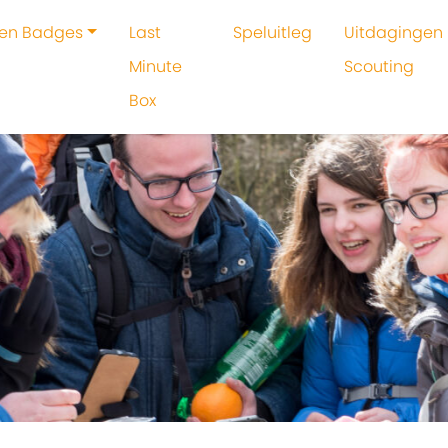
 en Badges
Last
Speluitleg
Uitdagingen 
Minute
Scouting
Box