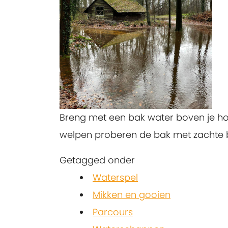
Breng met een bak water boven je hoo
welpen proberen de bak met zachte b
Getagged onder
Waterspel
Mikken en gooien
Parcours