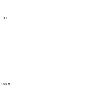
n te
 vier