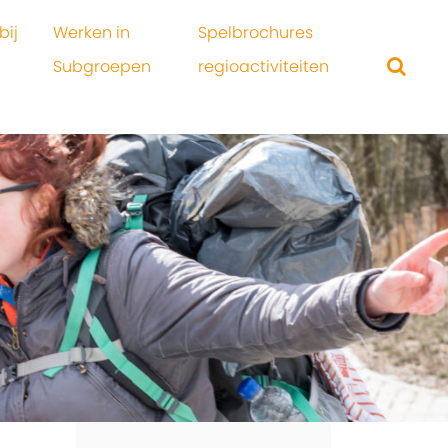
bij
Werken in
Spelbrochures
Subgroepen
regioactiviteiten