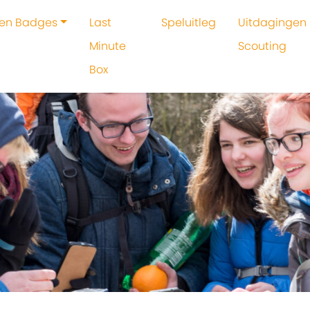
 en Badges
Last
Speluitleg
Uitdagingen 
Minute
Scouting
Box