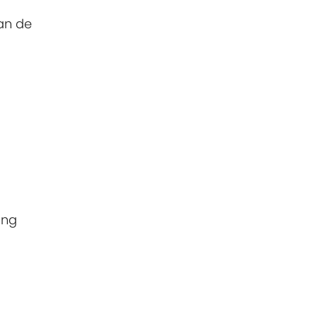
an de
ang