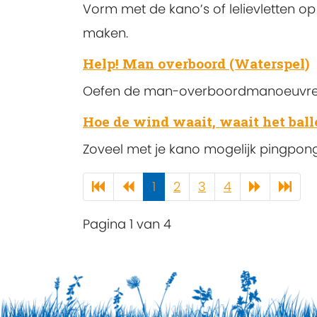
Vorm met de kano’s of lelievletten o
maken.
Help! Man overboord (Waterspel)
Oefen de man-overboordmanoeuvre en 
Hoe de wind waait, waait het ball
Zoveel met je kano mogelijk pingpon
1
2
3
4
Pagina 1 van 4